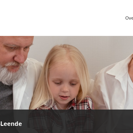
Ove
-Leende