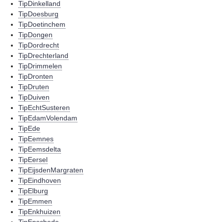
TipDinkelland
TipDoesburg
TipDoetinchem
TipDongen
TipDordrecht
TipDrechterland
TipDrimmelen
TipDronten
TipDruten
TipDuiven
TipEchtSusteren
TipEdamVolendam
TipEde
TipEemnes
TipEemsdelta
TipEersel
TipEijsdenMargraten
TipEindhoven
TipElburg
TipEmmen
TipEnkhuizen
TipEnschede